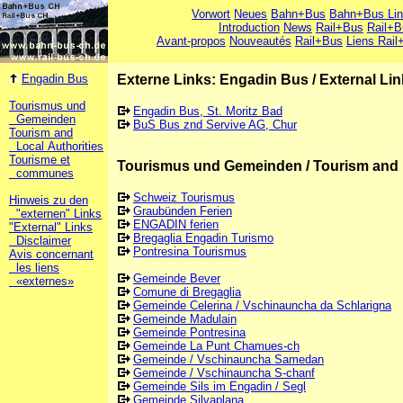
Vorwort
Neues
Bahn+Bus
Bahn+Bus Li
Introduction
News
Rail+Bus
Rail+B
Avant-propos
Nouveautés
Rail+Bus
Liens Rail
Engadin Bus
Externe Links: Engadin Bus
/
External Li
Tourismus und
Engadin Bus, St. Moritz Bad
Gemeinden
BuS Bus znd Servive AG, Chur
Tourism and
Local Authorities
Tourisme et
Tourismus und Gemeinden / Tourism and 
communes
Schweiz Tourismus
Hinweis zu den
Graubünden Ferien
"externen" Links
ENGADIN ferien
"External" Links
Bregaglia Engadin Turismo
Disclaimer
Pontresina Tourismus
Avis concernant
les liens
Gemeinde Bever
«externes»
Comune di Bregaglia
Gemeinde Celerina / Vschinauncha da Schlarigna
Gemeinde Madulain
Gemeinde Pontresina
Gemeinde La Punt Chamues-ch
Gemeinde / Vschinauncha Samedan
Gemeinde / Vschinauncha S-chanf
Gemeinde Sils im Engadin / Segl
Gemeinde Silvaplana