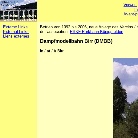
Vorwort
In
Avant-p
Externe Links
Betrieb von 1992 bis 2006, neue Anlage des Vereins / s
External Links
de l'association:
PBKF Parkbahn Königsfelden
Liens externes
Dampfmodellbahn Birr (DMBB)
in / at / à Birr