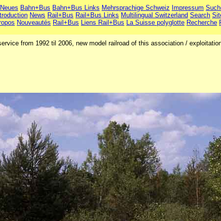
Neues
Bahn+Bus
Bahn+Bus Links
Mehrsprachige Schweiz
Impressum
Such
troduction
News
Rail+Bus
Rail+Bus Links
Multilingual Switzerland
Search
Si
ropos
Nouveautés
Rail+Bus
Liens Rail+Bus
La Suisse polyglotte
Recherche
ervice from 1992 til 2006, new model railroad of this association / exploitat