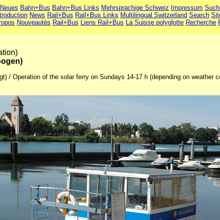
Neues
Bahn+Bus
Bahn+Bus Links
Mehrsprachige Schweiz
Impressum
Such
troduction
News
Rail+Bus
Rail+Bus Links
Multilingual Switzerland
Search
Si
ropos
Nouveautés
Rail+Bus
Liens Rail+Bus
La Suisse polyglotte
Recherche
tion)
bogen)
gt) / Operation of the solar ferry on Sundays 14-17 h (depending on weather c