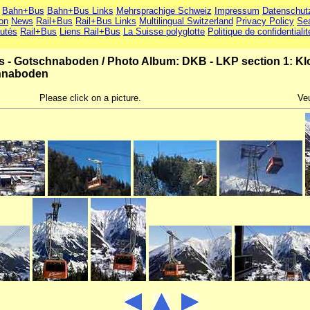
Bahn+Bus
Bahn+Bus Links
Mehrsprachige Schweiz
Impressum
Datenschut
ion
News
Rail+Bus
Rail+Bus Links
Multilingual Switzerland
Privacy Policy
Se
utés
Rail+Bus
Liens Rail+Bus
La Suisse polyglotte
Politique de confidentialit
rs - Gotschnaboden
/
Photo Album: DKB - LKP section 1: Kl
chnaboden
Please click on a picture.
Veu