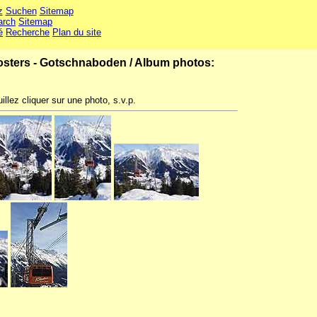
z
Suchen
Sitemap
arch
Sitemap
é
Recherche
Plan du site
osters - Gotschnaboden
/
Album photos:
illez cliquer sur une photo, s.v.p.