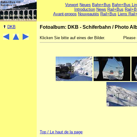
Vorwort
Neues
Bahn+Bus
Bahn+Bus Li
Introduction
News
Rail+Bus
Rail+B
Avant-propos
Nouveautés
Rail+Bus
Liens Rail
DKB
Fotoalbum: DKB - Schiferbahn
/
Photo Al
Klicken Sie bitte auf eines der Bilder.
Please 
Top / Le haut de la page