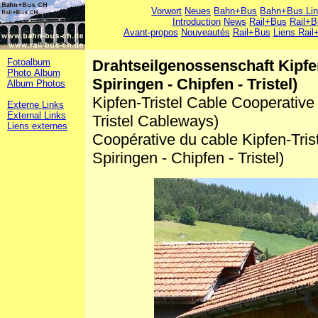
Vorwort
Neues
Bahn+Bus
Bahn+Bus Li
Introduction
News
Rail+Bus
Rail+B
Avant-propos
Nouveautés
Rail+Bus
Liens Rail
Fotoalbum
Drahtseilgenossenschaft Kipfen
Photo Album
Spiringen - Chipfen - Tristel)
Album Photos
Kipfen-Tristel Cable Cooperative 
Externe Links
External Links
Tristel Cableways)
Liens externes
Coopérative du cable Kipfen-Tris
Spiringen - Chipfen - Tristel)