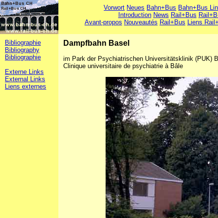
Vorwort
Neues
Bahn+Bus
Bahn+Bus Li
Introduction
News
Rail+Bus
Rail+B
Avant-propos
Nouveautés
Rail+Bus
Liens Rail
Bibliographie
Dampfbahn Basel
Bibliography
Bibliographie
im Park der Psychiatrischen Universitätsklinik (PUK) Ba
Clinique universitaire de psychiatrie à Bâle
Externe Links
External Links
Liens externes