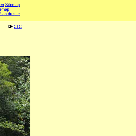
en
Sitemap
temap
Plan du site
CTC