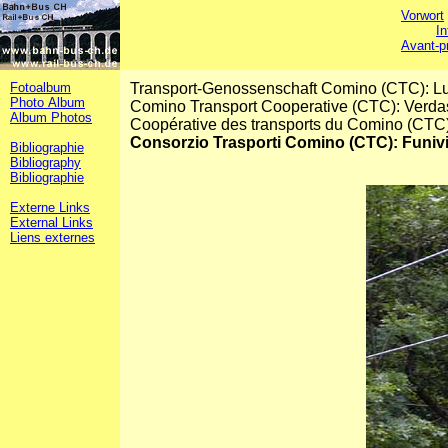
Vorwort
In
Avant-p
Fotoalbum
Transport-Genossenschaft Comino (CTC): Lu
Photo Album
Comino Transport Cooperative (CTC): Verd
Album Photos
Coopérative des transports du Comino (CTC
Consorzio Trasporti Comino (CTC): Funi
Bibliographie
Bibliography
Bibliographie
Externe Links
External Links
Liens externes