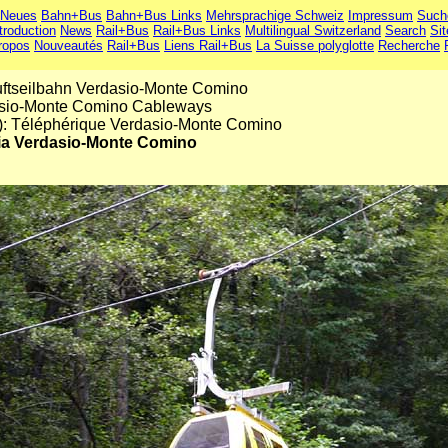
Neues
Bahn+Bus
Bahn+Bus Links
Mehrsprachige Schweiz
Impressum
Such
troduction
News
Rail+Bus
Rail+Bus Links
Multilingual Switzerland
Search
Si
ropos
Nouveautés
Rail+Bus
Liens Rail+Bus
La Suisse polyglotte
Recherche
ftseilbahn Verdasio-Monte Comino
asio-Monte Comino Cableways
): Téléphérique Verdasio-Monte Comino
via Verdasio-Monte Comino