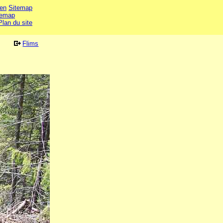
en
Sitemap
temap
Plan du site
Flims