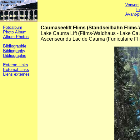
Vorwort
In
Avant-p
Fotoalbum
Caumaseelift Flims (Standseilbahn Flims
Photo Album
Lake Cauma Lift (Flims-Waldhaus - Lake Ca
Album Photos
Ascenseur du Lac de Cauma (Funiculaire F
Bibliographie
Bibliography
Bibliographie
Externe Links
External Links
Liens externes