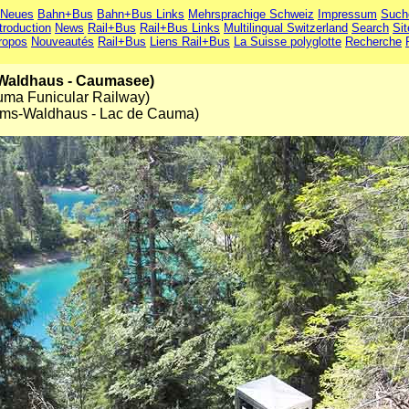
Neues
Bahn+Bus
Bahn+Bus Links
Mehrsprachige Schweiz
Impressum
Such
troduction
News
Rail+Bus
Rail+Bus Links
Multilingual Switzerland
Search
Si
ropos
Nouveautés
Rail+Bus
Liens Rail+Bus
La Suisse polyglotte
Recherche
-Waldhaus - Caumasee)
uma Funicular Railway)
lims-Waldhaus - Lac de Cauma)