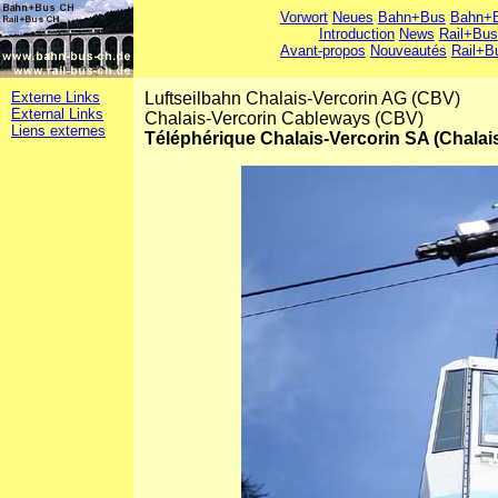
Vorwort
Neues
Bahn+Bus
Bahn+B
Introduction
News
Rail+Bus
Avant-propos
Nouveautés
Rail+B
Externe Links
Luftseilbahn Chalais-Vercorin AG (CBV)
External Links
Chalais-Vercorin Cableways (CBV)
Liens externes
Téléphérique Chalais-Vercorin SA (Chalai