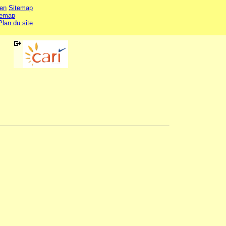
en
Sitemap
temap
Plan du site