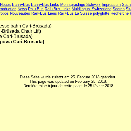
Neues
Bahn+Bus
Bahn+Bus Links
Mehrsprachige Schweiz
Impressum
Such
troduction
News
Rail+Bus
Rail+Bus Links
Multilingual Switzerland
Search
Si
ropos
Nouveautés
Rail+Bus
Liens Rail+Bus
La Suisse polyglotte
Recherche
esselbahn Carì-Brüsada)
Brüsada Chair Lift)
ge Carì-Brüsada)
giovia Carì-Brüsada)
Diese Seite wurde zuletzt am 25. Februar 2018 geändert.
This page was updated on February 25, 2018.
Dernière mise à jour de cette page: le 25 février 2018