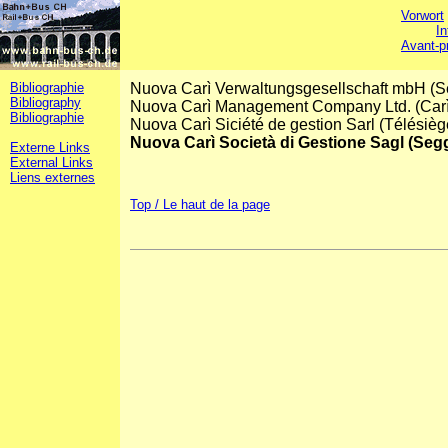
Vorwort
In
Avant-p
Bibliographie
Nuova Carì Verwaltungsgesellschaft mbH (S
Bibliography
Nuova Carì Management Company Ltd. (Carì-
Bibliographie
Nuova Carì Siciété de gestion Sarl (Télésiè
Nuova Carì Società di Gestione Sagl (Seg
Externe Links
External Links
Liens externes
Top / Le haut de la page