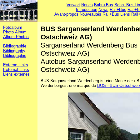
Vorwort
Neues
Bahn+Bus
Bahn+Bus Li
Introduction
News
Rail+Bus
Rail+B
Avant-propos
Nouveautés
Rail+Bus
Liens Rail
Fotoalbum
BUS Sarganserland Werdenbe
Photo Album
Ostschweiz AG)
Album Photos
Sarganserland Werdenberg Bus 
Bibliographie
Bibliography
Ostschweiz AG)
Bibliographie
Autobus Sarganserland Werden
Externe Links
Ostschweiz AG)
External Links
Liens externes
BUS Sarganserland Werdenberg ist eine Marke der / 
Werdenbergest une marque de
BOS - BUS Ostschwei