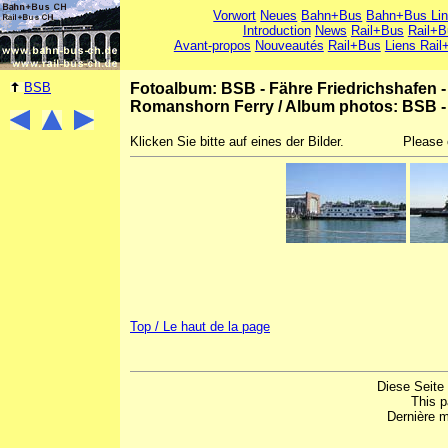
Vorwort
Neues
Bahn+Bus
Bahn+Bus Li
Introduction
News
Rail+Bus
Rail+B
Avant-propos
Nouveautés
Rail+Bus
Liens Rail
BSB
Fotoalbum: BSB - Fähre Friedrichshafen
Romanshorn Ferry
/
Album photos: BSB -
Klicken Sie bitte auf eines der Bilder.
Please 
Top / Le haut de la page
Diese Seite
This 
Dernière m