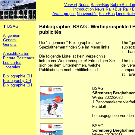
Vorwort
Neues
Bahn+Bus
Bahn+Bus Li
Introduction
News
Rail+Bus
Rail+B
Avant-propos
Nouveautés
Rail+Bus
Liens Rail
BSAG
Bibliographie: BSAG - Werbeprospekte
/
B
publicités
Allgemein
General
Die "allgemeine" Bibliographie sowie
The "ge
Général
Spezialthemen finden Sie im Menü links.
subject
left-han
Ansichtskarten
Die folgende Liste ist kein Verzeichnis
Picture Postcards
lieferbarer Werbeprospekte! Erkundigen Sie
The foll
Les cartes
sich bei dem Unternehmen, welche
deliver
postales
Publikationen noch erhältlich sind.
company
still ava
Bibliographie CH
Bibliography CH
Bibliographie CH
BSAG
Sörenberg Bergbahne
Winter 2022/2023
1 Panoramakarte vierfarb
Faltblatt
herausgegeben von den
BSAG
Sörenberg Bergbahne
Winter 2012/2013