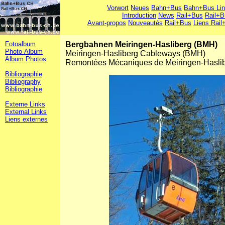
Vorwort
Neues
Bahn+Bus
Bahn+Bus Li
Introduction
News
Rail+Bus
Rail+B
Avant-propos
Nouveautés
Rail+Bus
Liens Rail
Fotoalbum
Bergbahnen Meiringen-Hasliberg (BMH)
Photo Album
Meiringen-Hasliberg Cableways (BMH)
Album Photos
Remontées Mécaniques de Meiringen-Hasli
Bibliographie
Bibliography
Bibliographie
Externe Links
External Links
Liens externes