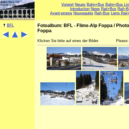
Vorwort
Neues
Bahn+Bus
Bahn+Bus Li
Introduction
News
Rail+Bus
Rail+B
Avant-propos
Nouveautés
Rail+Bus
Liens Rail
BFL
Fotoalbum: BFL - Flims-Alp Foppa
/
Photo
Foppa
Klicken Sie bitte auf eines der Bilder.
Please 