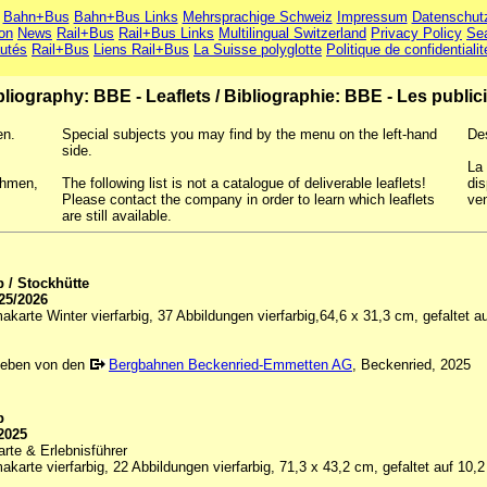
Bahn+Bus
Bahn+Bus Links
Mehrsprachige Schweiz
Impressum
Datenschut
ion
News
Rail+Bus
Rail+Bus Links
Multilingual Switzerland
Privacy Policy
Se
utés
Rail+Bus
Liens Rail+Bus
La Suisse polyglotte
Politique de confidentialit
bliography: BBE - Leaflets
/
Bibliographie: BBE - Les public
en.
Special subjects you may find by the menu on the left-hand
De
side.
La 
ehmen,
The following list is not a catalogue of deliverable leaflets!
dis
Please contact the company in order to learn which leaflets
ven
are still available.
 / Stockhütte
25/2026
karte Winter vierfarbig, 37 Abbildungen vierfarbig,64,6 x 31,3 cm, gefaltet a
geben von den
Bergbahnen Beckenried-Emmetten AG
, Beckenried, 2025
p
2025
rte & Erlebnisführer
karte vierfarbig, 22 Abbildungen vierfarbig, 71,3 x 43,2 cm, gefaltet auf 10,