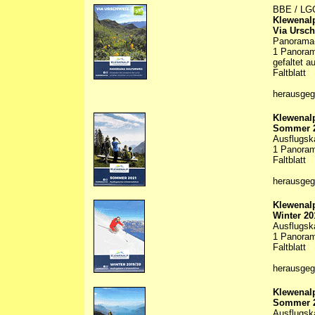
BBE / LG
Klewenalp
Via Ursch
Panorama-
1 Panorama
gefaltet a
Faltblatt
herausgeg
Klewenalp
Sommer 
Ausflugska
1 Panorama
Faltblatt
herausgeg
Klewenalp
Winter 20
Ausflugska
1 Panorama
Faltblatt
herausgeg
Klewenalp
Sommer 
Ausflugska