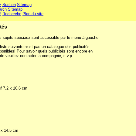
z
Suchen
Sitemap
arch
Sitemap
é
Recherche
Plan du site
ités
s sujets spéciaux sont accessible par le menu à gauche.
liste suivante n'est pas un catalogue des publicités
ponibles! Pour savoir quels publicités sont encore en
te veuillez contacter la compagnie, s.v.p.
uf 7,2 x 10,6 cm
2 x 14,5 cm