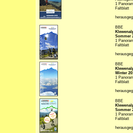
1 Panorama
Faltblatt
herausgeg
BBE
Klewenalp
Sommer 
1 Panorama
Faltblatt
herausge
BBE
Klewenalp
Winter 20
1 Panorama
Faltblatt
herausge
BBE
Klewenalp
Sommer 
1 Panorama
Faltblatt
herausge