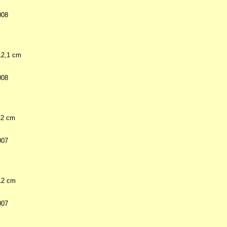
008
 12,1 cm
008
 12 cm
007
 12 cm
007