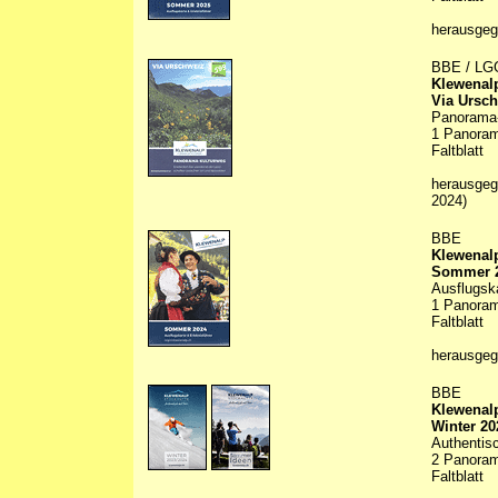
herausge
BBE / LG
Klewenalp
Via Ursch
Panorama-
1 Panorama
Faltblatt
herausgeg
2024)
BBE
Klewenal
Sommer 
Ausflugska
1 Panorama
Faltblatt
herausge
BBE
Klewenalp
Winter 20
Authentis
2 Panorama
Faltblatt