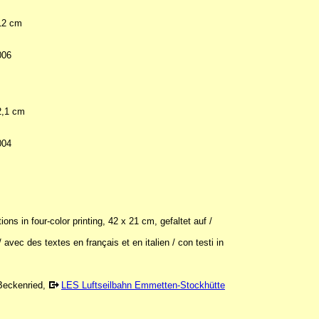
 12 cm
006
12,1 cm
004
ns in four-color printing, 42 x 21 cm, gefaltet auf /
avec des textes en français et en italien / con testi in
Beckenried,
LES Luftseilbahn Emmetten-Stockhütte