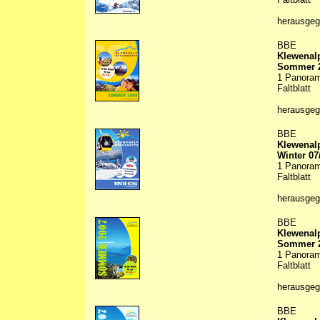
herausge
BBE
Klewenalp
Sommer 
1 Panorama
Faltblatt
herausge
BBE
Klewenalp
Winter 07
1 Panorama
Faltblatt
herausge
BBE
Klewenalp
Sommer 
1 Panorama
Faltblatt
herausge
BBE