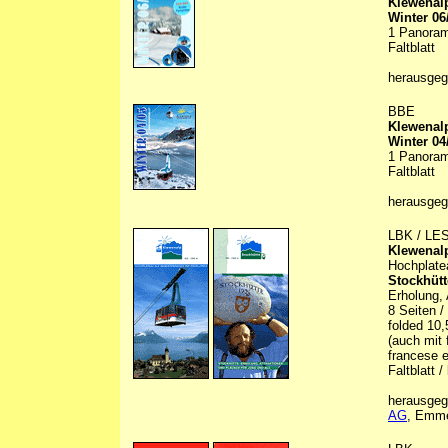
Klewenalp
Winter 06
1 Panorama
Faltblatt
herausge
BBE
Klewenalp
Winter 04
1 Panorama
Faltblatt
herausge
LBK / LE
Klewenal
Hochplate
Stockhütt
Erholung, 
8 Seiten /
folded 10
(auch mit 
francese e 
Faltblatt / 
herausgeg
AG
, Emme