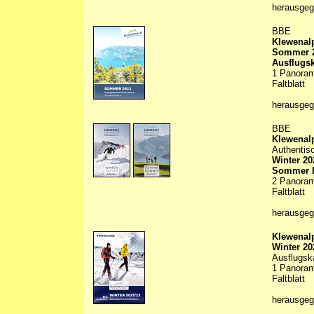
herausge
BBE
Klewenal
Sommer 
Ausflugsk
1 Panorama
Faltblatt
herausge
BBE
Klewenalp
Authentis
Winter 20
Sommer 
2 Panorama
Faltblatt
herausge
Klewenalp
Winter 20
Ausflugska
1 Panorama
Faltblatt
herausgeg