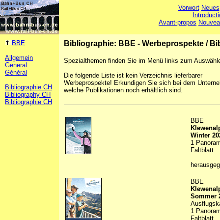
Vorwort
Neues
Introduct
Avant-propos
Nouvea
BBE
Bibliographie: BBE - Werbeprospekte
/
Bi
Allgemein
Spezialthemen finden Sie im Menü links zum Auswähl
General
Général
Die folgende Liste ist kein Verzeichnis lieferbarer
Werbeprospekte! Erkundigen Sie sich bei dem Untern
Bibliographie CH
welche Publikationen noch erhältlich sind.
Bibliography CH
Bibliographie CH
BBE
Klewenalp
Winter 20
1 Panorama
Faltblatt
herausge
BBE
Klewenal
Sommer 
Ausflugska
1 Panorama
Faltblatt