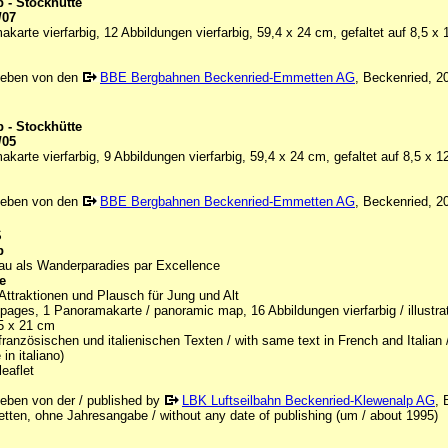
 - Stockhütte
/07
karte vierfarbig, 12 Abbildungen vierfarbig, 59,4 x 24 cm, gefaltet auf 8,5 x
geben von den
BBE Bergbahnen Beckenried-Emmetten AG
, Beckenried, 2
 - Stockhütte
/05
karte vierfarbig, 9 Abbildungen vierfarbig, 59,4 x 24 cm, gefaltet auf 8,5 x 
geben von den
BBE Bergbahnen Beckenried-Emmetten AG
, Beckenried, 2
S
p
au als Wanderparadies par Excellence
e
Attraktionen und Plausch für Jung und Alt
 pages, 1 Panoramakarte / panoramic map, 16 Abbildungen vierfarbig / illustratio
,5 x 21 cm
französischen und italienischen Texten / with same text in French and Italian / 
in italiano)
leaflet
eben von der / published by
LBK Luftseilbahn Beckenried-Klewenalp AG
, 
tten, ohne Jahresangabe / without any date of publishing (um / about 1995)