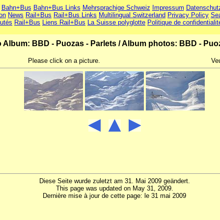
Bahn+Bus
Bahn+Bus Links
Mehrsprachige Schweiz
Impressum
Datenschut
ion
News
Rail+Bus
Rail+Bus Links
Multilingual Switzerland
Privacy Policy
Se
utés
Rail+Bus
Liens Rail+Bus
La Suisse polyglotte
Politique de confidentialit
 Album: BBD - Puozas - Parlets
/
Album photos: BBD - Puoz
Please click on a picture.
Veu
Diese Seite wurde zuletzt am 31. Mai 2009 geändert.
This page was updated on May 31, 2009.
Dernière mise à jour de cette page: le 31 mai 2009