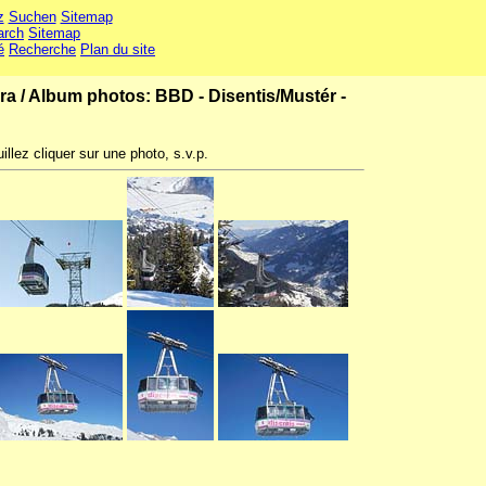
z
Suchen
Sitemap
arch
Sitemap
é
Recherche
Plan du site
ra
/
Album photos: BBD - Disentis/Mustér -
illez cliquer sur une photo, s.v.p.