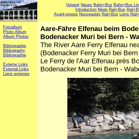
Vorwort
Neues
Bahn+Bus
Bahn+Bus Li
Introduction
News
Rail+Bus
Rail+B
Avant-propos
Nouveautés
Rail+Bus
Liens Rail
Fotoalbum
Aare-Fähre Elfenau beim Bode
Photo Album
Bodenacker Muri bei Bern - W
Album Photos
The River Aare Ferry Elfenau n
Bibliographie
Bibliography
(Bodenacker Ferry Muri bei Bern
Bibliographie
Le Ferry de l'Aar Elfenau près B
Externe Links
Bodenacker Muri bei Bern - Wab
External Links
Liens externes