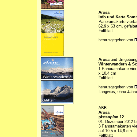
Arosa
Info und Karte Som
Panoramakarte vierfa
62,9 x 63 cm, gefalte
Faltblatt
herausgegeben von
Arosa
und Umgebun
Winterwandern & Sch
1 Panoramakarte vierf
x 10,4 cm
Faltblatt
herausgegeben von
Langwies, ohne Jahr
ABB
Arosa
pisten
plan
12
01. Dezember 2012 bi
3 Panoramakarten vier
auf 10,5 x 14,9 cm
Faltblatt