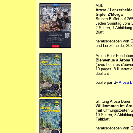
ABB
Arosa / Lenzerheide
Gipfel Z'Morga
Brunch Buffet auf 26
Jeden Sonntag vom 3.
2 Seiten, 1 Abbildung
Blatt
herausgegeben von
und Lenzerheide, 202
Arosa Bear Fondation
Bienvenue à Arosa T
(avec horaires d'ouver
10 pages, 8 illustrat
dépliant
publié par
Arosa B
Stiftung Arosa Bären
Willkommen im Aro
(mit Öffnungszeiten
10 Seiten, 8 Abbildun
Faltblatt
herausgegeben von