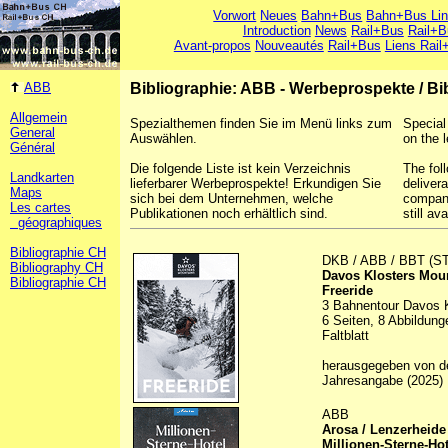
Vorwort
Neues
Bahn+Bus
Bahn+Bus Li
Introduction
News
Rail+Bus
Rail+B
Avant-propos
Nouveautés
Rail+Bus
Liens Rail
ABB
Bibliographie: ABB - Werbeprospekte
/
Bi
Allgemein
Spezialthemen finden Sie im Menü links zum
Special
General
Auswählen.
on the l
Général
Die folgende Liste ist kein Verzeichnis
The foll
Landkarten
lieferbarer Werbeprospekte! Erkundigen Sie
deliver
Maps
sich bei dem Unternehmen, welche
company
Les cartes
Publikationen noch erhältlich sind.
still ava
géographiques
Bibliographie CH
DKB / ABB / BBT (S
Bibliography CH
Davos Klosters Mou
Bibliographie CH
Freeride
3 Bahnentour Davos K
6 Seiten, 8 Abbildung
Faltblatt
herausgegeben von d
Jahresangabe (2025)
ABB
Arosa / Lenzerheide
Millionen-Sterne-Hot