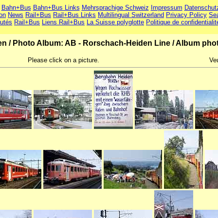
Bahn+Bus
Bahn+Bus Links
Mehrsprachige Schweiz
Impressum
Datenschut
ion
News
Rail+Bus
Rail+Bus Links
Multilingual Switzerland
Privacy Policy
Se
utés
Rail+Bus
Liens Rail+Bus
La Suisse polyglotte
Politique de confidentialit
en
/
Photo Album: AB - Rorschach-Heiden Line
/
Album phot
Please click on a picture.
Veu