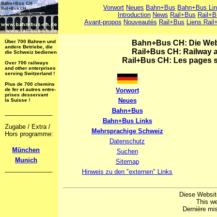
Vorwort
Neues
Bahn+Bus
Bahn+Bus Li
Introduction
News
Rail+Bus
Rail+B
Avant-propos
Nouveautés
Rail+Bus
Liens Rail
Über 700 Bahnen und
Bahn+Bus CH: Die Web
andere Betriebe, die
Rail+Bus CH: Railway 
die Schweiz bedienen !
Rail+Bus CH: Les pages su
Over 700 railways
and other enterprises
serving Switzerland !
Plus de 700 chemins
de fer et autres entre-
Vorwort
prises desservant
Neues
la Suisse !
Bahn+Bus
______________
Bahn+Bus Links
Zugabe / Extra /
Mehrsprachige Schweiz
Hors programme:
Datenschutz
München
Suchen
Munich
Sitemap
______________
Hinweis zu den "externen" Links
Diese Websit
This we
Dernière mis